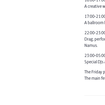
16:00–17:00
A creative 
17:00–21:00 
A ballroom 
22:00–23:00
Drag, perfo
Namus.
23:00–05:00 
Special DJs
The Friday 
The main fes