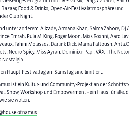
 vielseitiges Programm mit Live-Musik, Drag, Cabaret, Ballr
Bazaar, Food & Drinks, Open-Air-Festivalatmosphäre und
der Club Night.
ind unter anderem: Alizade, Armana Khan, Salma Zahore, DJ A
rince Emrah, Pula M. King, Roger Moon, Miss Roshni, Aaro Lav
veaux, Tahini Molasses, Darlink Dick, Mama Fattoush, Anta.C
ts, Neuro Spicy, Miss Ayran, Dominixn Papi, VÄXT, The Notor
 Nostalgia.
 den Haupt-Festivaltag am Samstag sind limitiert.
mus ist ein Kultur- und Community-Projekt an der Schnittst
ival, Show, Workshop und Empowerment – ein Haus für alle, d
wie sie wollen.
@house.of.namus