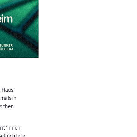
 Haus:
mals in
ischen
ant*innen,
eflüchtete.