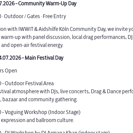
.07.2026 – Community Warm-Up Day
 · Outdoor / Gates · Free Entry
ion with IWWIT & Aidshilfe Köln Community Day, we invite yo
arm-up with panel discussion, local drag performances, D
 and open-air festival energy.
4.07.2026 – Main Festival Day
ors Open
 – Outdoor Festival Area
stival atmosphere with DJs, live concerts, Drag & Dance per
s, bazaar and community gathering.
 – Voguing Workshop (Indoor Stage)
xpression and ballroom culture.