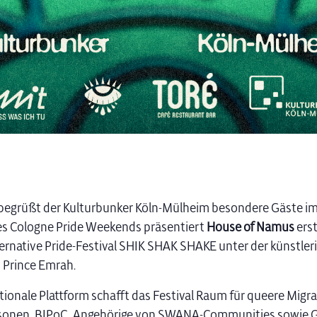
 begrüßt der Kulturbunker Köln-Mülheim besondere Gäste im
s Cologne Pride Weekends präsentiert
House of Namus
erst
ternative Pride-Festival SHIK SHAK SHAKE unter der künstler
 Prince Emrah.
ktionale Plattform schafft das Festival Raum für queere Migr
sonen, BIPoC, Angehörige von SWANA-Communities sowie G