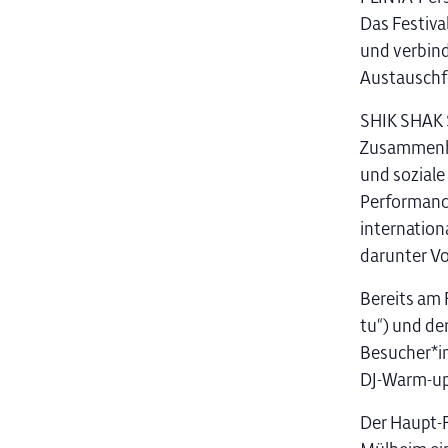
Das Festiva
und verbin
Austauschf
SHIK SHAK S
Zusammenhal
und soziale
Performance
internation
darunter Vo
Bereits am F
tu“) und de
Besucher*in
DJ-Warm-up
Der Haupt-F