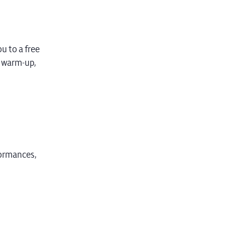
u to a free
J warm-up,
formances,