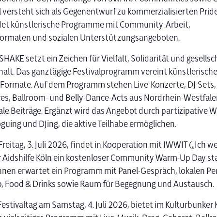
l versteht sich als Gegenentwurf zu kommerzialisierten Pri
det künstlerische Programme mit Community-Arbeit,
ormaten und sozialen Unterstützungsangeboten.
HAKE setzt ein Zeichen für Vielfalt, Solidarität und gesellsc
t. Das ganztägige Festivalprogramm vereint künstlerische,
 Formate. Auf dem Programm stehen Live-Konzerte, DJ-Sets,
s, Ballroom- und Belly-Dance-Acts aus Nordrhein-Westfale
ale Beiträge. Ergänzt wird das Angebot durch partizipative 
guing und DJing, die aktive Teilhabe ermöglichen.
reitag, 3. Juli 2026, findet in Kooperation mit IWWIT („Ich we
r Aidshilfe Köln ein kostenloser Community Warm-Up Day sta
nen erwartet ein Programm mit Panel-Gespräch, lokalen Pe
, Food & Drinks sowie Raum für Begegnung und Austausch.
estivaltag am Samstag, 4. Juli 2026, bietet im Kulturbunker 