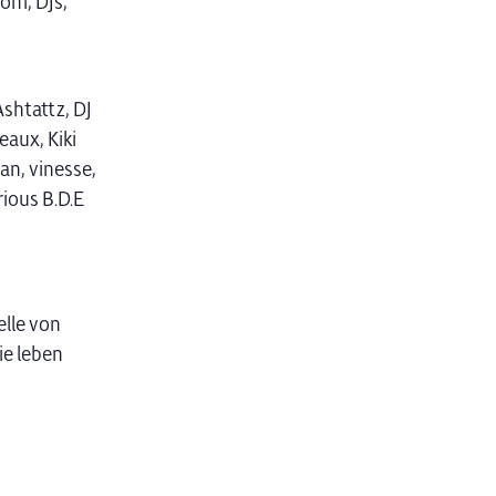
oom, DJs,
shtattz, DJ
eaux, Kiki
an, vinesse,
ious B.D.E
elle von
ie leben