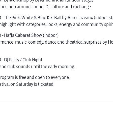
 – DJ Workshop by DJ Armana Khan (indoor stage)
workshop around sound, DJ culture and exchange.
– The Pink, White & Blue Kiki Ball by Aaro Laveaux (indoor s
highlight with categories, looks, energy and community spirit
 – Hafla Cabaret Show (indoor)
rmance, music, comedy, dance and theatrical surprises by H
– DJ Party / Club Night
 and club sounds until the early morning.
program is free and open to everyone.
tival on Saturday is ticketed.