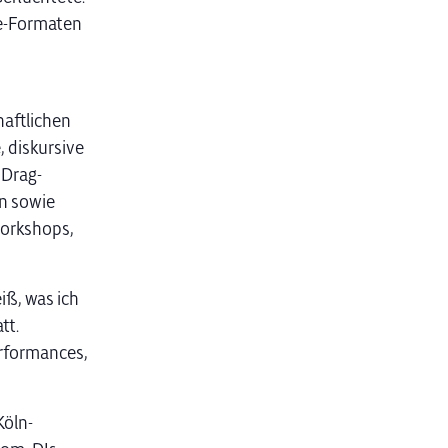
de-Formaten
haftlichen
 diskursive
 Drag-
n sowie
Workshops,
iß, was ich
tt.
rformances,
Köln-