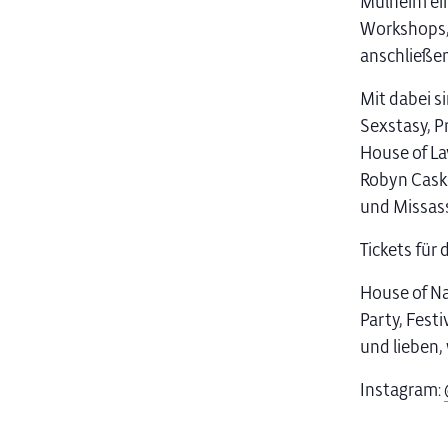
Mülheim ein
Workshops, 
anschließen
Mit dabei s
Sexstasy, P
House of La
Robyn Caske
und Missass
Tickets für
House of Na
Party, Fest
und lieben, 
Instagram: