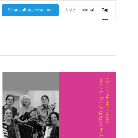
Veranstaltun
Veranstaltungen suchen
Liste
Monat
Tag
Ansichten-
Navigation