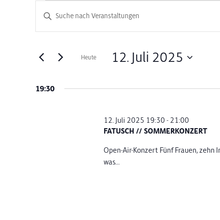
Veranstaltungen
Veranstaltungen
Bitte
Schlüsselwort
Suche
für
eingeben.
Suche
und
12. Juli 2025
Heute
12.
nach
Datum
Veranstaltungen
Ansichten,
wählen.
Schlüsselwort.
19:30
Juli
Navigation
2025
12. Juli 2025 19:30
-
21:00
FATUSCH // SOMMERKONZERT
Open-Air-Konzert Fünf Frauen, zehn In
was...