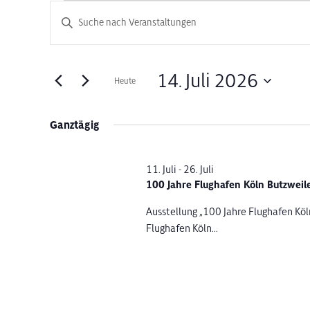
Veranstaltungen
Veranstaltungen
Bitte
Schlüsselwort
Suche
für
eingeben.
Suche
und
14. Juli 2026
Heute
14.
nach
Datum
Veranstaltungen
Ansichten,
wählen.
Schlüsselwort.
Ganztägig
Juli
Navigation
2026
11. Juli
-
26. Juli
100 Jahre Flughafen Köln Butzwei
Ausstellung „100 Jahre Flughafen Kö
Flughafen Köln...