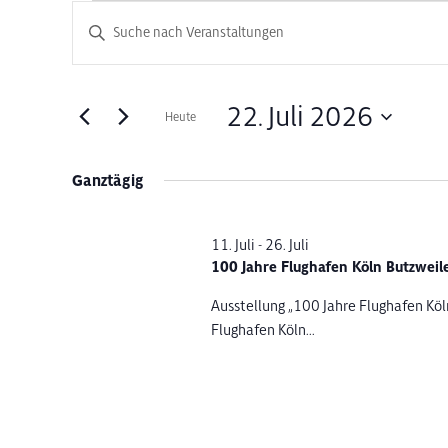
Veranstaltungen
Veranstaltungen
Bitte
Schlüsselwort
Suche
für
eingeben.
Suche
und
22. Juli 2026
Heute
22.
nach
Datum
Veranstaltungen
Ansichten,
wählen.
Schlüsselwort.
Ganztägig
Juli
Navigation
2026
11. Juli
-
26. Juli
100 Jahre Flughafen Köln Butzwei
Ausstellung „100 Jahre Flughafen Kö
Flughafen Köln...