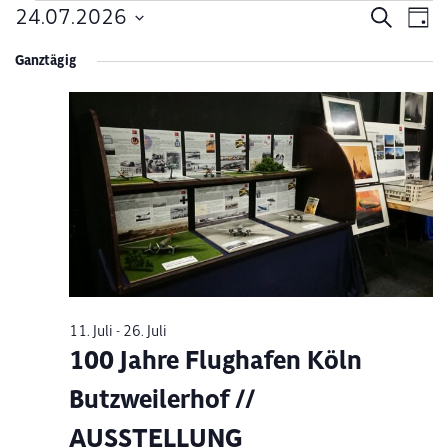
Veranstaltungen
24.07.2026
Verans
Ve
Suche
Tag
Datum
An
Suche
für
Ganztägig
wählen.
Na
und
24.
Ansich
Juli
Naviga
2026
11. Juli
-
26. Juli
100 Jahre Flughafen Köln
Butzweilerhof //
AUSSTELLUNG