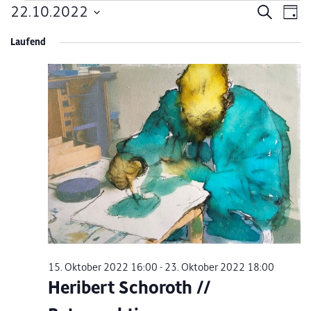
Veranstaltungen
22.10.2022
Verans
Ve
Suche
Tag
Datum
An
Suche
für
Laufend
wählen.
Na
und
22.
Ansich
Oktober
Naviga
2022
15. Oktober 2022 16:00
-
23. Oktober 2022 18:00
Heribert Schoroth //