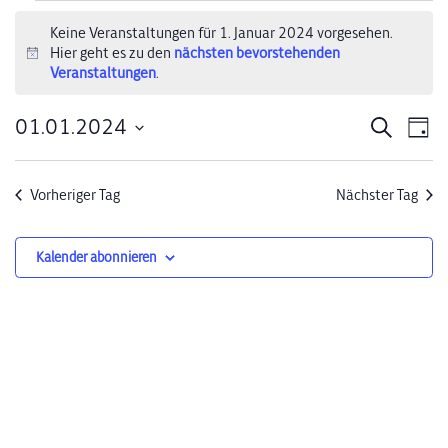
Veranstaltungen
Keine Veranstaltungen für 1. Januar 2024 vorgesehen.
Hier geht es zu den
nächsten bevorstehenden
für
Hinweis
Veranstaltungen
.
1.
01.01.2024
Verans
Ve
Suche
Tag
Januar
Datum
An
Suche
wählen.
2024
Na
Vorheriger Tag
Nächster Tag
und
Ansich
Kalender abonnieren
Naviga