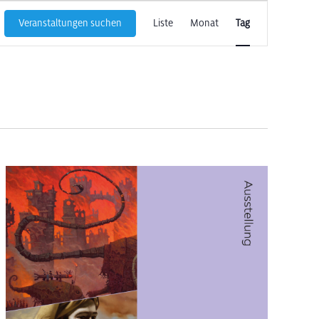
Veranstaltun
Veranstaltungen suchen
Liste
Monat
Tag
Ansichten-
Navigation