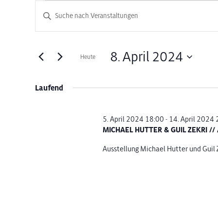
Veranstaltungen
Veranstaltungen
Bitte
Schlüsselwort
Suche
für
eingeben.
Suche
und
8. April 2024
Heute
8.
nach
Datum
Veranstaltungen
Ansichten,
wählen.
Schlüsselwort.
Laufend
April
Navigation
2024
5. April 2024 18:00
-
14. April 2024 
MICHAEL HUTTER & GUIL ZEKRI //
Ausstellung Michael Hutter und Guil Ze