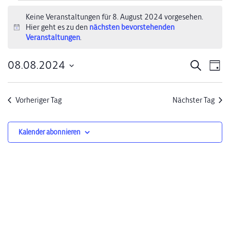
Veranstaltungen
Keine Veranstaltungen für 8. August 2024 vorgesehen.
Hier geht es zu den
nächsten bevorstehenden
für
Hinweis
Veranstaltungen
.
8.
08.08.2024
Verans
Ve
Suche
Tag
August
Datum
An
Suche
wählen.
2024
Na
Vorheriger Tag
Nächster Tag
und
Ansich
Kalender abonnieren
Naviga