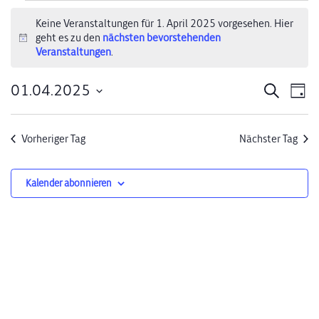
Veranstaltungen
Keine Veranstaltungen für 1. April 2025 vorgesehen. Hier
geht es zu den
nächsten bevorstehenden
für
Hinweis
Veranstaltungen
.
1.
01.04.2025
Verans
Ve
Suche
Tag
April
Datum
An
Suche
wählen.
2025
Na
Vorheriger Tag
Nächster Tag
und
Ansich
Kalender abonnieren
Naviga