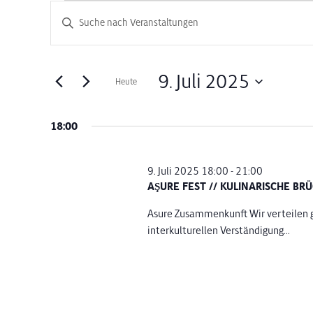
Veranstaltungen
Veranstaltungen
Bitte
Schlüsselwort
Suche
für
eingeben.
Suche
und
9. Juli 2025
Heute
9.
nach
Datum
Veranstaltungen
Ansichten,
wählen.
Schlüsselwort.
18:00
Juli
Navigation
2025
9. Juli 2025 18:00
-
21:00
AŞURE FEST // KULINARISCHE BR
Asure Zusammenkunft Wir verteilen g
interkulturellen Verständigung...