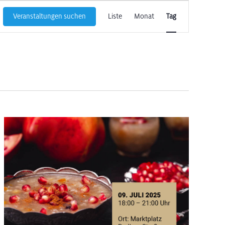
Veranstaltun
Veranstaltungen suchen
Liste
Monat
Tag
Ansichten-
Navigation