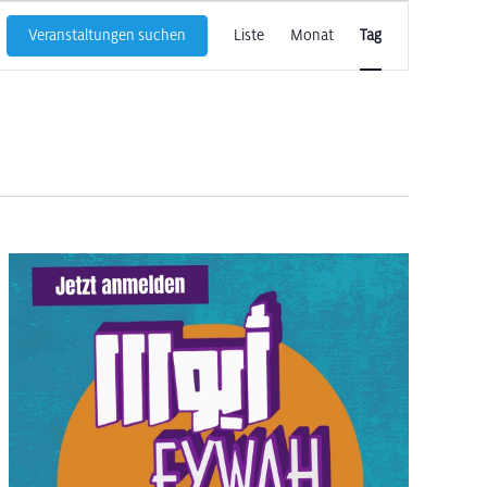
Veranstaltun
Veranstaltungen suchen
Liste
Monat
Tag
Ansichten-
Navigation