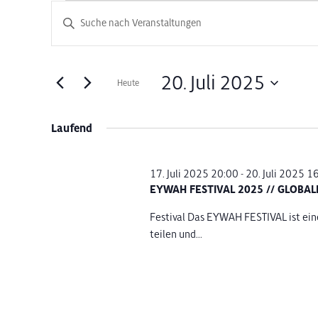
Veranstaltungen
Veranstaltungen
Bitte
Schlüsselwort
Suche
für
eingeben.
Suche
und
20. Juli 2025
Heute
20.
nach
Datum
Veranstaltungen
Ansichten,
wählen.
Schlüsselwort.
Laufend
Juli
Navigation
2025
17. Juli 2025 20:00
-
20. Juli 2025 1
EYWAH FESTIVAL 2025 // GLOBAL
Festival Das EYWAH FESTIVAL ist eine
teilen und...