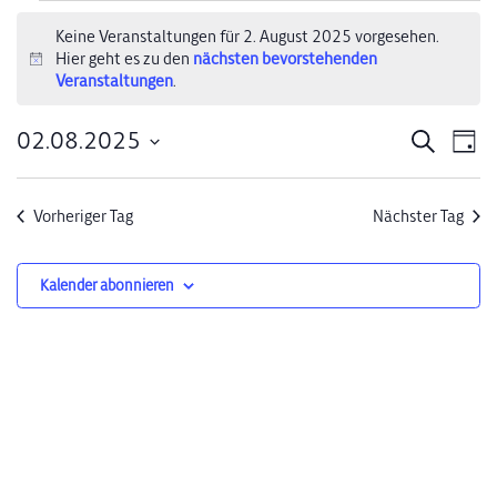
Veranstaltungen
Keine Veranstaltungen für 2. August 2025 vorgesehen.
Hier geht es zu den
nächsten bevorstehenden
für
Hinweis
Veranstaltungen
.
2.
02.08.2025
Verans
Ve
Suche
Tag
August
Datum
An
Suche
wählen.
2025
Na
Vorheriger Tag
Nächster Tag
und
Ansich
Kalender abonnieren
Naviga