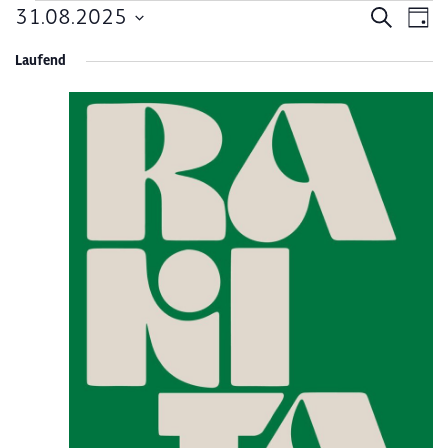
Veranstaltungen
31.08.2025
Verans
Ve
Suche
Tag
Datum
An
Suche
für
Laufend
wählen.
Na
und
31.
Ansich
August
Naviga
2025