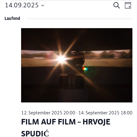
Veranstaltungen
14.09.2025
Verans
Ve
Suche
Tag
Datum
An
Suche
für
Laufend
wählen.
Na
und
14.
Ansich
September
Naviga
2025
12. September 2025 20:00
-
14. September 2025 18:00
FILM AUF FILM – HRVOJE
SPUDIĆ