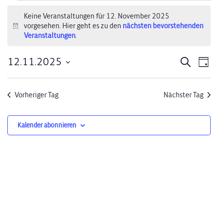
Veranstaltungen
Keine Veranstaltungen für 12. November 2025
vorgesehen. Hier geht es zu den
nächsten bevorstehenden
für
Hinweis
Veranstaltungen
.
12.
12.11.2025
Verans
Ve
Suche
Tag
November
Datum
An
Suche
wählen.
2025
Na
Vorheriger Tag
Nächster Tag
und
Ansich
Kalender abonnieren
Naviga