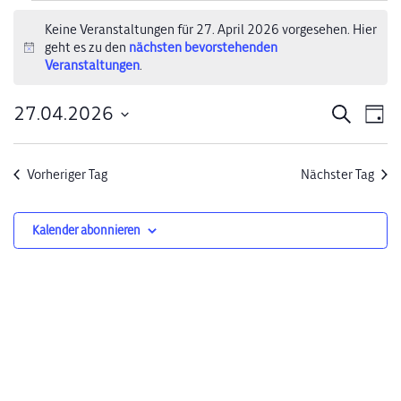
Veranstaltungen
Keine Veranstaltungen für 27. April 2026 vorgesehen. Hier
geht es zu den
nächsten bevorstehenden
für
Hinweis
Veranstaltungen
.
27.
27.04.2026
Verans
Ve
Suche
Tag
April
Datum
An
Suche
wählen.
2026
Na
Vorheriger Tag
Nächster Tag
und
Ansich
Kalender abonnieren
Naviga