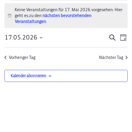
Veranstaltungen
Keine Veranstaltungen für 17. Mai 2026 vorgesehen. Hier
geht es zu den
nächsten bevorstehenden
für
Hinweis
Veranstaltungen
.
17.
17.05.2026
Verans
Ve
Suche
Tag
Mai
Datum
An
Suche
wählen.
2026
Na
Vorheriger Tag
Nächster Tag
und
Ansich
Kalender abonnieren
Naviga