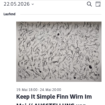
Veranstaltungen
22.05.2026
Verans
Ve
Suche
Tag
Datum
An
Suche
für
Laufend
wählen.
Na
und
22.
Ansich
Mai
Naviga
2026
19. Mai 18:00
-
24. Mai 20:00
Keep It Simple Finn Wirn Im