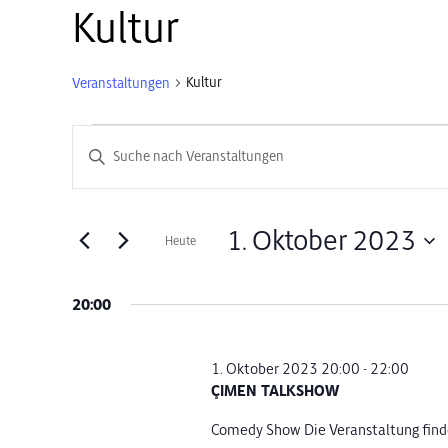
Kultur
Kultur
Veranstaltungen
Veranstaltungen
Veranstaltungen
Bitte
Schlüsselwort
für
Suche
eingeben.
Suche
1.
und
1. Oktober 2023
Heute
nach
Datum
Veranstaltungen
Oktober
Ansichten,
wählen.
Schlüsselwort.
20:00
2023
Navigation
1. Oktober 2023 20:00
-
22:00
ÇIMEN TALKSHOW
Comedy Show Die Veranstaltung findet