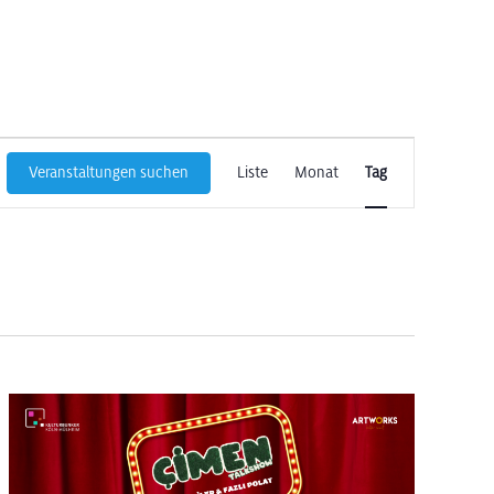
Veranstaltun
Veranstaltungen suchen
Liste
Monat
Tag
Ansichten-
Navigation