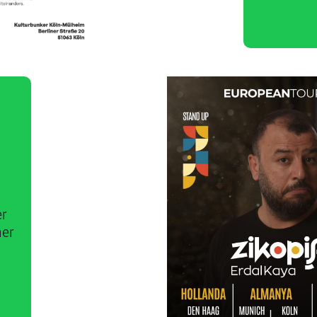
er
ner