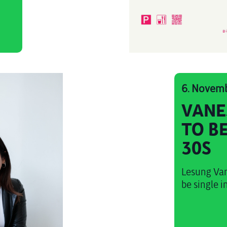
6. Novem
VANE
TO BE
30S
Lesung Van
be single i