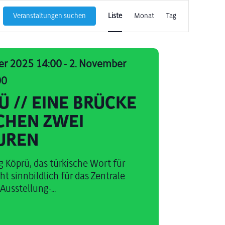
Veranstaltun
Veranstaltungen suchen
Liste
Monat
Tag
Ansichten-
Navigation
er 2025 14:00
-
2. November
00
Ü // EINE BRÜCKE
CHEN ZWEI
UREN
g Köprü, das türkische Wort für
ht sinnbildlich für das Zentrale
usstellung-...