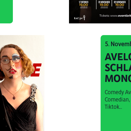
5. Novem
AVEL
SCHL
MON
Comedy Ave
Comedian, 
Tiktok...