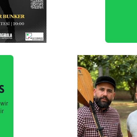
S
 wir
ir