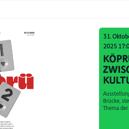
31. Oktob
2025 17:
KÖPR
ZWIS
KULT
Ausstellun
Brücke, ste
Thema der A