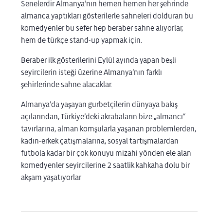
Senelerdir Almanya’nın hemen hemen her şehrinde
almanca yaptıkları gösterilerle sahneleri dolduran bu
komedyenler bu sefer hep beraber sahne alıyorlar,
hem de türkçe stand-up yapmak için.
Beraber ilk gösterilerini Eylül ayında yapan beşli
seyircilerin isteği üzerine Almanya’nın farklı
şehirlerinde sahne alacaklar.
Almanya’da yaşayan gurbetçilerin dünyaya bakış
açılarından, Türkiye’deki akrabaların bize „almancı“
tavırlarına, alman komşularla yaşanan problemlerden,
kadın-erkek çatışmalarına, sosyal tartışmalardan
futbola kadar bir çok konuyu mizahi yönden ele alan
komedyenler seyircilerine 2 saatlik kahkaha dolu bir
akşam yaşatıyorlar