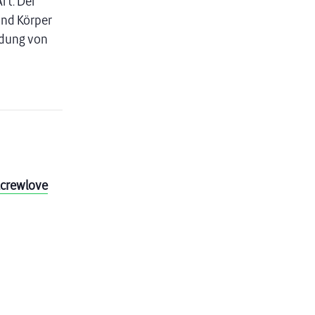
rt. Der
und Körper
idung von
yacrewlove