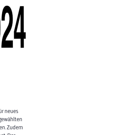
für neues
sgewählten
ten. Zudem