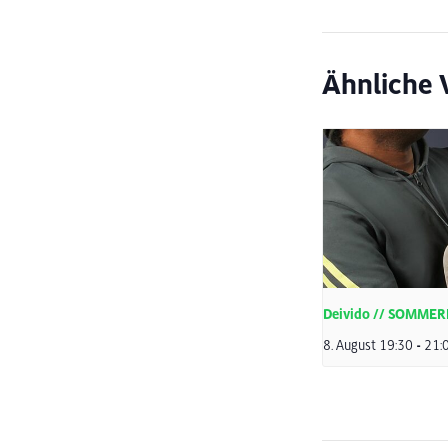
Ähnliche 
Deivido // SOMME
8. August 19:30
-
21: