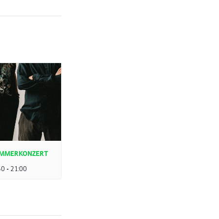
SOMMERKONZERT
30
-
21:00