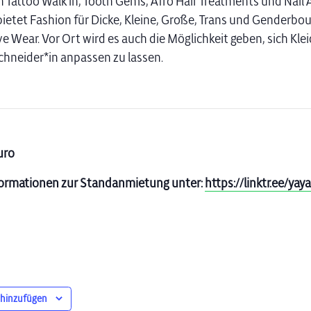
n Tattoo Walk in, Tooth Gems, Afro Hair Treatments und Nail A
ietet Fashion für Dicke, Kleine, Große, Trans und Genderbo
e Wear. Vor Ort wird es auch die Möglichkeit geben, sich Kle
hneider*in anpassen zu lassen.
Euro
formationen zur Standanmietung unter:
https://linktr.ee/ya
 hinzufügen