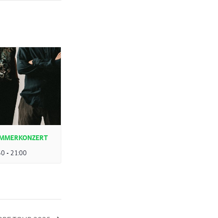
SOMMERKONZERT
30
-
21:00