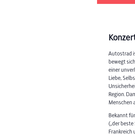
Konzert
Autostrad i
bewegt sich
einer unver
Liebe, Selb
Unsicherhei
Region. Dam
Menschen a
Bekannt für
(„der beste
Frankreich 