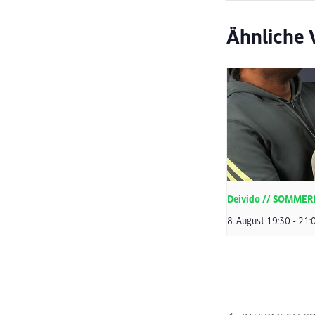
Ähnliche 
Deivido // SOMME
8. August 19:30
-
21: