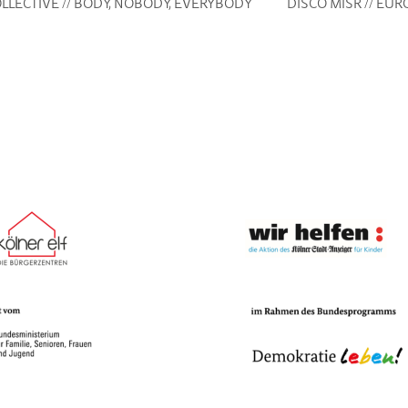
LECTIVE // BODY, NOBODY, EVERYBODY
DISCO MISR // EU