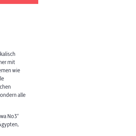
kalisch
mer mit
hemen wie
le
schen
ondern alle
gwa No3“
 Ägypten,