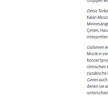
Gruppen wie
Deniz Türka
Kalan Music
Minnesänger
Çimen, Hacı
interpretier
Gülseven M
Musik in ve
Konzertproj
römischen L
zazakische 
Geren
auch 
denen sie a
unterschiedl