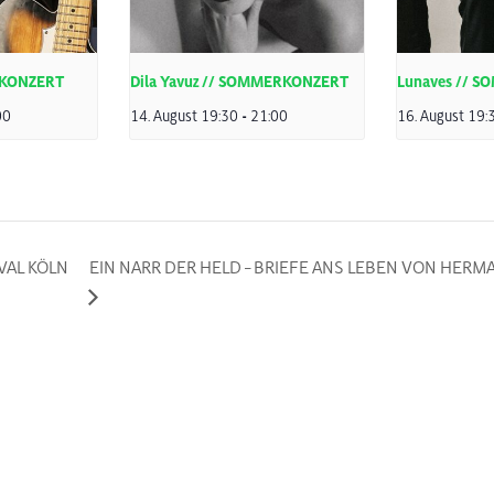
RKONZERT
Dila Yavuz // SOMMERKONZERT
Lunaves // 
00
14. August 19:30
-
21:00
16. August 19:
VAL KÖLN
EIN NARR DER HELD – BRIEFE ANS LEBEN VON HER