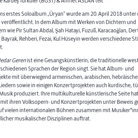
 Kardeş Türküler (BGST) & Ahmet ASLAN teil.
ns
erstes Soloalbum „Üryan“ wurde am 20. April 2018 unter
 veröffentlicht. In dem Album mit Werken von Dichtern und
n wie Pir Sultan Abdal, Şah Hatayi, Fuzulî, Karacaoğlan, Dert
 Bayrak, Rehberi, Fezai, Kul Hüseyin werden verschiedene 
t.
edar Geren
ist eine Gesangskünstlerin, die traditionelle wes
rschiedenen Sprachen der Region singt. Sie hat Album- und
ekte mit überwiegend armenischen, arabischen, hebräisch
iedern sowie in einigen Konzertprojekten auch kurdische, t
Musik produziert. Ihre multikulturelle künstlerische Seite ha
mit ihren Volksopern- und Konzertprojekten unter Beweis ges
uf vielen internationalen Bühnen zusammen mit Musiker*in
icher musikalischer Disziplinen auftrat.