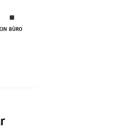
EIN
BÜRO
r