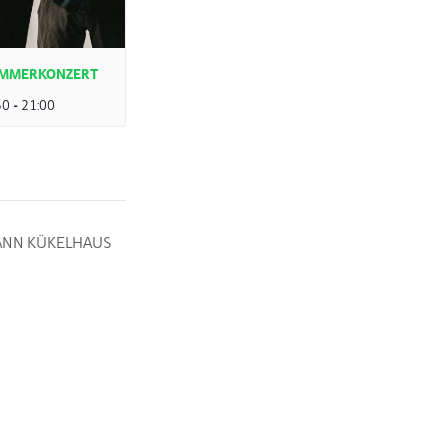
SOMMERKONZERT
30
-
21:00
MANN KÜKELHAUS