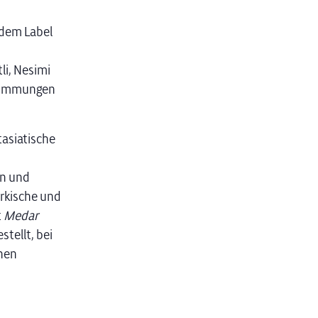
 dem Label
li, Nesimi
Stimmungen
tasiatische
en und
ürkische und
t
Medar
tellt, bei
nen