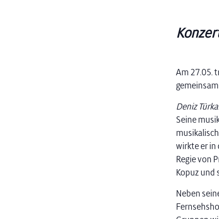
Konzer
Am 27.05. t
gemeinsam 
Deniz Türka
Seine musik
musikalisch
wirkte er in
Regie von P
Kopuz und s
Neben seine
Fernsehshow