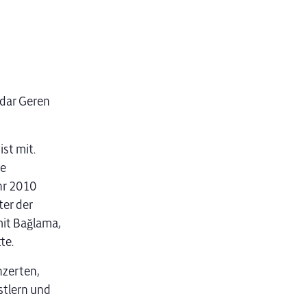
dar Geren
st mit.
ne
hr 2010
ter der
mit Bağlama,
te.
nzerten,
stlern und