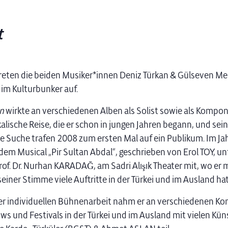
t
reten die beiden Musiker*innen Deniz Türkan &
Gülseven Me
im Kulturbunker auf.
n
wirkte an verschiedenen Alben als Solist sowie als Komponi
alische Reise, die er schon in jungen Jahren begann, und sei
e Suche trafen 2008 zum ersten Mal auf ein Publikum. Im Ja
 dem Musical „Pir Sultan Abdal“, geschrieben von Erol TOY, un
rof. Dr. Nurhan KARADAĞ, am Sadri Alışık Theater mit, wo er 
einer Stimme viele Auftritte in der Türkei und im Ausland hat
r individuellen Bühnenarbeit nahm er an verschiedenen Ko
s und Festivals in der Türkei und im Ausland mit vielen Kün