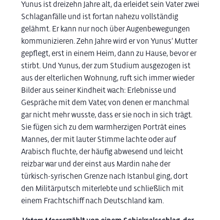
Yunus ist dreizehn Jahre alt, da erleidet sein Vater zwei
Schlaganfälle und ist fortan nahezu vollständig
gelähmt. Er kann nur noch über Augenbewegungen
kommunizieren. Zehn Jahre wird er von Yunus’ Mutter
gepflegt, erst in einem Heim, dann zu Hause, bevor er
stirbt. Und Yunus, der zum Studium ausgezogen ist
aus der elterlichen Wohnung, ruft sich immer wieder
Bilder aus seiner Kindheit wach: Erlebnisse und
Gespräche mit dem Vater, von denen er manchmal
gar nicht mehr wusste, dass er sie noch in sich trägt.
Sie fügen sich zu dem warmherzigen Porträt eines
Mannes, der mit lauter Stimme lachte oder auf
Arabisch fluchte, der häufig abwesend und leicht
reizbar war und der einst aus Mardin nahe der
türkisch-syrischen Grenze nach Istanbul ging, dort
den Militärputsch miterlebte und schließlich mit
einem Frachtschiff nach Deutschland kam.