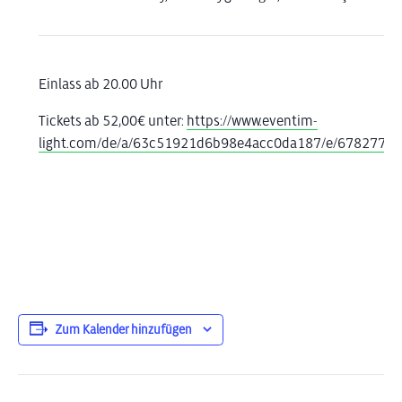
Einlass ab 20.00 Uhr
Tickets ab 52,00€ unter:
https://www.eventim-
light.com/de/a/63c51921d6b98e4acc0da187/e/6782774
Zum Kalender hinzufügen