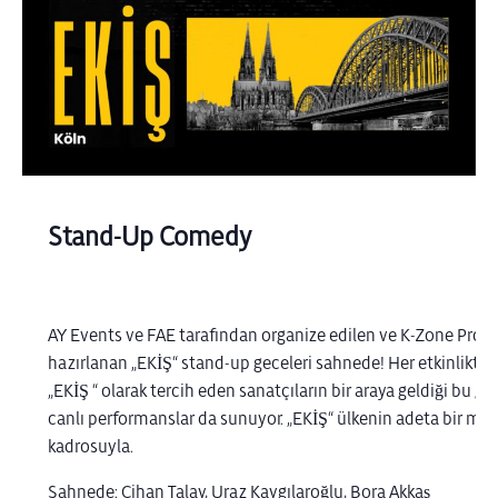
Stand-Up Comedy
AY Events ve FAE tarafından organize edilen ve K-Zone Prod
hazırlanan „EKİŞ“ stand-up geceleri sahnede! Her etkinlikte
„EKİŞ “ olarak tercih eden sanatçıların bir araya geldiği bu 
canlı performanslar da sunuyor. „EKİŞ“ ülkenin adeta bir moz
kadrosuyla.
Sahnede: Cihan Talay, Uraz Kaygılaroğlu, Bora Akkaş