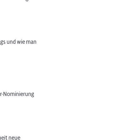
ags und wie man
ar-Nominierung
heit neue