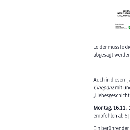
Leider musste d
abgesagt werden
Auch in diesem J
Cinepänz
mit un
„Liebesgeschicht
Montag, 16.11., 1
empfohlen ab 6 
Ein berührender 