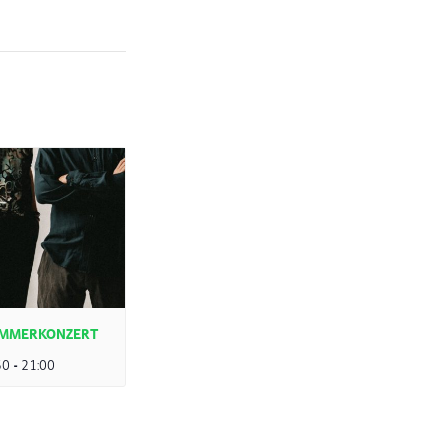
SOMMERKONZERT
30
-
21:00