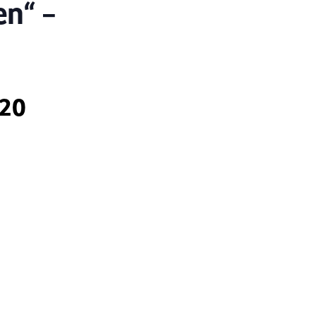
n“ –
020