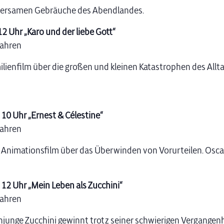
rsamen Gebräuche des Abendlandes.
12 Uhr „Karo und der liebe Gott“
Jahren
ienfilm über die großen und kleinen Katastrophen des Allt
 10 Uhr „Ernest & Célestine“
Jahren
r Animationsfilm über das Überwinden von Vorurteilen. Osc
, 12 Uhr „Mein Leben als Zucchini“
Jahren
njunge Zucchini gewinnt trotz seiner schwierigen Vergangen