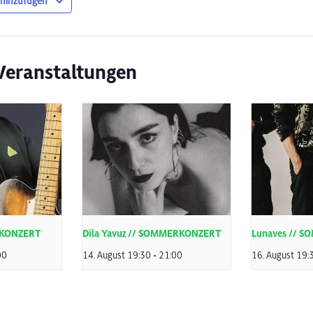
 hinzufügen
Veranstaltungen
RKONZERT
Dila Yavuz // SOMMERKONZERT
Lunaves // 
00
14. August 19:30
-
21:00
16. August 19: