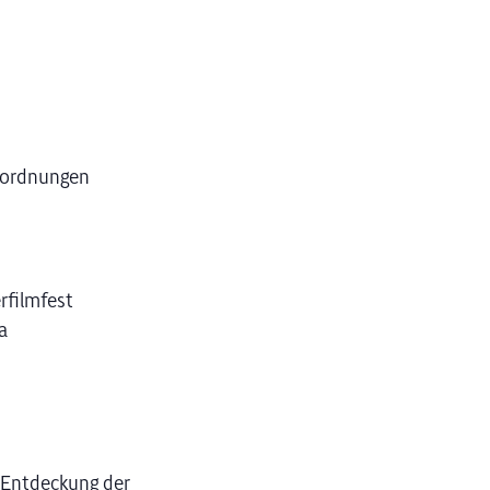
erordnungen
rfilmfest
a
e Entdeckung der