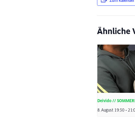
Zum Kalender
Ähnliche 
Deivido // SOMME
8. August 19:30
-
21: