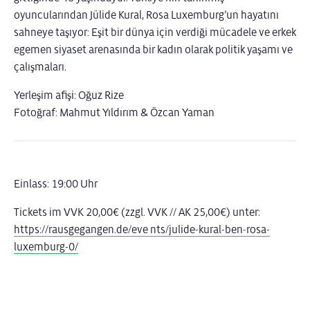
oyuncularından Jülide Kural, Rosa Luxemburg’un hayatını
sahneye taşıyor: Eşit bir dünya için verdiği mücadele ve erkek
egemen siyaset arenasında bir kadın olarak politik yaşamı ve
çalışmaları.
Yerleşim afişi: Oğuz Rize
Fotoğraf: Mahmut Yıldırım & Özcan Yaman
Einlass: 19:00 Uhr
Tickets im VVK 20,00€ (zzgl. VVK // AK 25,00€) unter:
https://rausgegangen.de/eve nts/julide-kural-ben-rosa-
luxemburg-0/