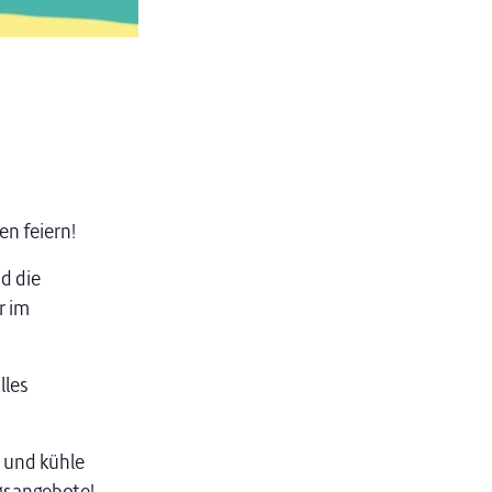
n feiern!
d die
r im
lles
 und kühle