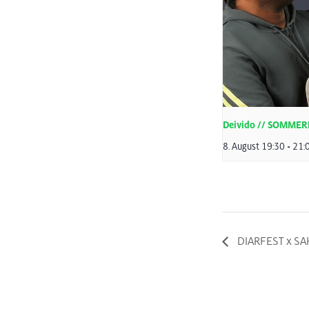
Deivido // SOMME
8. August 19:30
-
21:
DIARFEST x SAHR