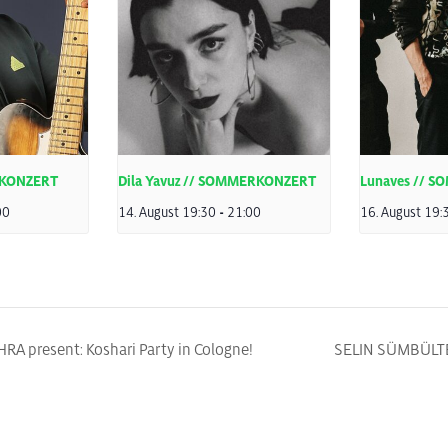
RKONZERT
Dila Yavuz // SOMMERKONZERT
Lunaves // 
00
14. August 19:30
-
21:00
16. August 19:
A present: Koshari Party in Cologne!
SELIN SÜMBÜLT