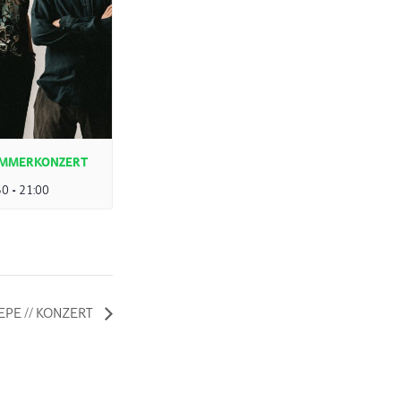
SOMMERKONZERT
30
-
21:00
EPE // KONZERT