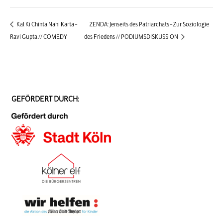
Kal Ki Chinta Nahi Karta –
ZENDA: Jenseits des Patriarchats – Zur Soziologie
Ravi Gupta // COMEDY
des Friedens // PODIUMSDISKUSSION
GEFÖRDERT DURCH: