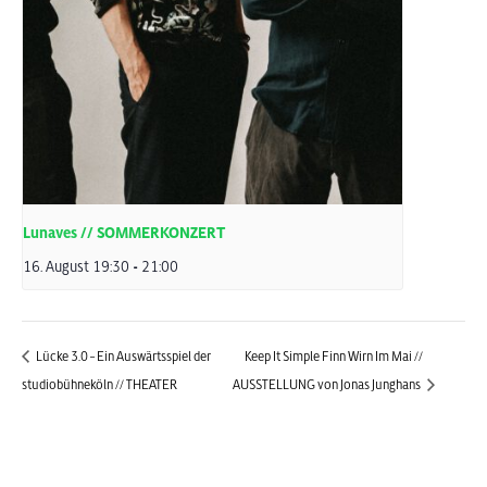
Lunaves // SOMMERKONZERT
16. August 19:30
-
21:00
Lücke 3.0 – Ein Auswärtsspiel der
Keep It Simple Finn Wirn Im Mai //
studiobühneköln // THEATER
AUSSTELLUNG von Jonas Junghans