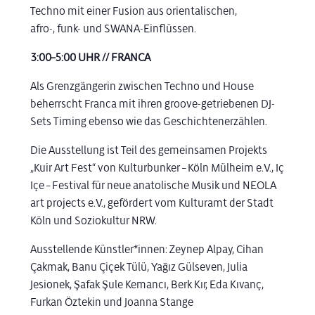
Techno mit einer Fusion aus orientalischen,
afro-, funk- und SWANA-Einflüssen.
3:00–5:00 UHR // FRANCA
Als Grenzgängerin zwischen Techno und House
beherrscht Franca mit ihren groove-getriebenen DJ-
Sets Timing ebenso wie das Geschichtenerzählen.
Die Ausstellung ist Teil des gemeinsamen Projekts
„Kuir Art Fest“ von Kulturbunker – Köln Mülheim e.V., Iç
Içe – Festival für neue anatolische Musik und NEOLA
art projects e.V., gefördert vom Kulturamt der Stadt
Köln und Soziokultur NRW.
Ausstellende Künstler*innen: Zeynep Alpay, Cihan
Çakmak, Banu Çiçek Tülü, Yağız Gülseven, Julia
Jesionek, Şafak Şule Kemancı, Berk Kır, Eda Kıvanç,
Furkan Öztekin und Joanna Stange