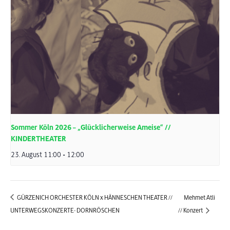
Sommer Köln 2026 – „Glücklicherweise Ameise“ //
KINDERTHEATER
23. August 11:00
-
12:00
GÜRZENICH ORCHESTER KÖLN x HÄNNESCHEN THEATER //
Mehmet Atli
UNTERWEGSKONZERTE- DORNRÖSCHEN
// Konzert