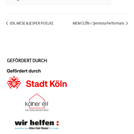
IDIL MESE & JESPER POELKE
MEM Û ZÎN // Şermola Performans
GEFÖRDERT DURCH: