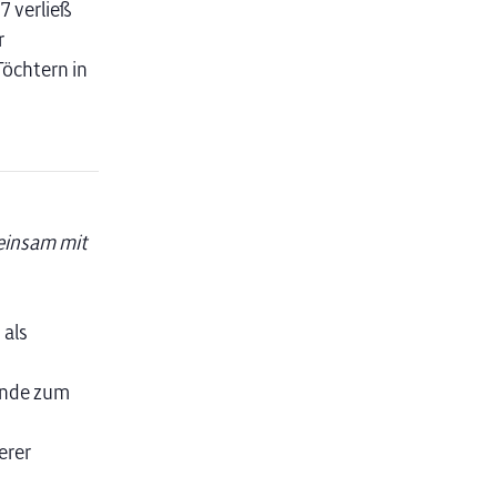
7 verließ
r
öchtern in
meinsam mit
 als
ende zum
erer