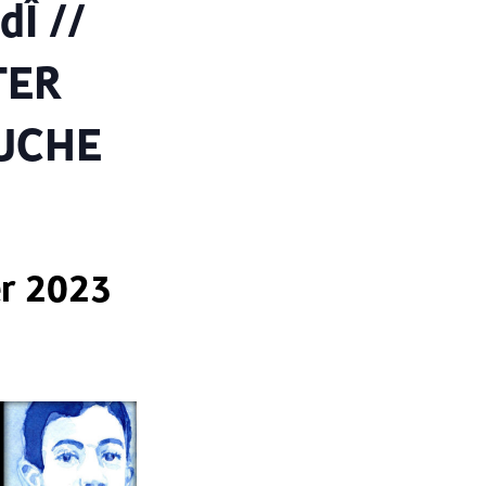
dÎ //
TER
SUCHE
r 2023