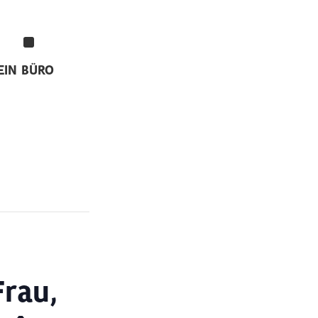
EIN
BÜRO
rau,