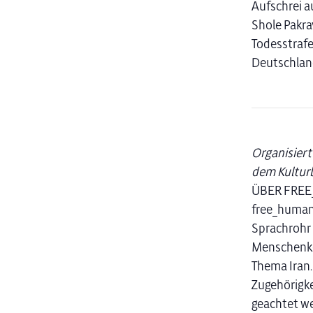
Aufschrei a
Shole Pakra
Todesstrafe 
Deutschlan
Organisiert
dem Kulturb
ÜBER FREE
free_human_
Sprachrohr f
Menschenke
Thema Iran. 
Zugehörigke
geachtet w