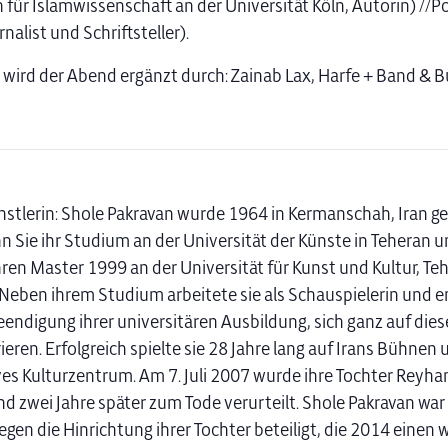
 für Islamwissenschaft an der Universität Köln, Autorin) //
nalist und Schriftsteller).
 wird der Abend ergänzt durch: Zainab Lax, Harfe + Band & Bu
ünstlerin: Shole Pakravan wurde 1964 in Kermanschah, Iran g
 Sie ihr Studium an der Universität der Künste in Teheran 
ren Master 1999 an der Universität für Kunst und Kultur, Te
 Neben ihrem Studium arbeitete sie als Schauspielerin und e
eendigung ihrer universitären Ausbildung, sich ganz auf dies
eren. Erfolgreich spielte sie 28 Jahre lang auf Irans Bühnen 
ives Kulturzentrum. Am 7. Juli 2007 wurde ihre Tochter Reyh
nd zwei Jahre später zum Tode verurteilt. Shole Pakravan wa
gen die Hinrichtung ihrer Tochter beteiligt, die 2014 einen 