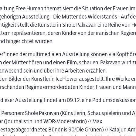
altung Free Human thematisiert die Situation der Frauen im 
gehörigen Ausstellung – Die Mütter des Widerstands – Auf d
igkeit stellt die Künstlerin Shole Pakravan eine Reihe von 
̈ttern repräsentieren, deren Kinder von der iranischen Regie
d hingerichtet wurden.
r*innen der multimedialen Ausstellung können via Kopfhöre
 der Mütter hören und einen Film, schauen. Pakravan wird z
anwesend sein und über ihre Arbeiten erzählen.
n Bilder der Künstlerin IceFlower ausgestellt. Ihre Werke e
rschenden Regime ermorderdeten Kinder, Frauen und Männe
ieser Ausstellung findet am 09.12. eine Podiumsdiskussion 
ersonen: Shole Pakravan (Künstlerin, Schauspielerin und Au
r (Journalistin und WDR-Moderatorin) // Max
stagsabgeordneter, Bündnis 90/Die Grünen) // Katajun Am