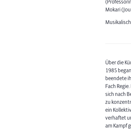
(Professorin
Mokari (Jour
Musikalisch
Über die K
1985 begann
beendete ih
Fach Regie.
sich nach B
zu konzentri
ein Kollekt
verhaftet u
am Kampf ge