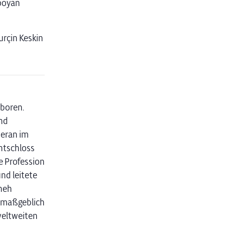
Pooyan
rçin Keskin
eboren.
und
heran im
ntschloss
e Profession
und leitete
aneh
r maßgeblich
weltweiten