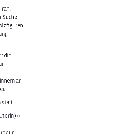
Iran.
er Suche
Holzfiguren
rung
r die
ur
rinnern an
r.
statt.
torin) //
irpour