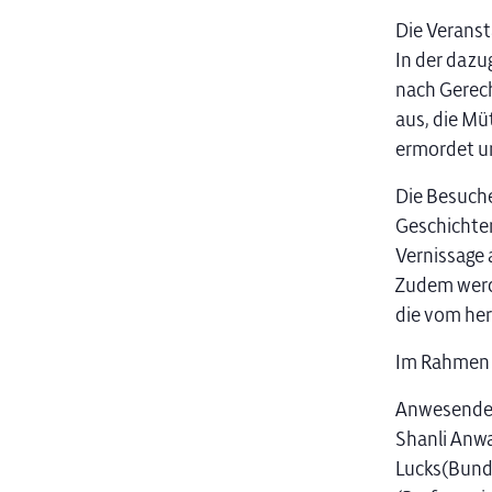
Die Veranst
In der dazu
nach Gerecht
aus, die Mu
ermordet un
Die Besuche
Geschichten
Vernissage 
Zudem werde
die vom her
Im Rahmen d
Anwesende P
Shanli Anwa
Lucks(Bunde