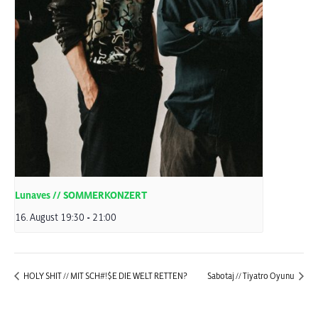
Lunaves // SOMMERKONZERT
16. August 19:30
-
21:00
HOLY SHIT // MIT SCH#!$E DIE WELT RETTEN?
Sabotaj // Tiyatro Oyunu