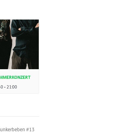
SOMMERKONZERT
30
-
21:00
unkerbeben #13