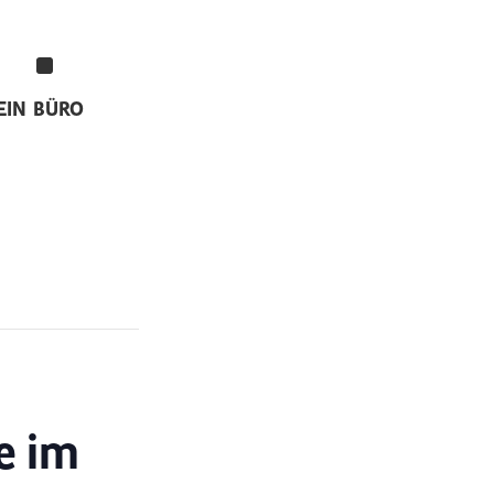
EIN
BÜRO
e im