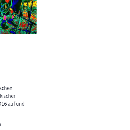
ischen
kischer
2016 auf und
m