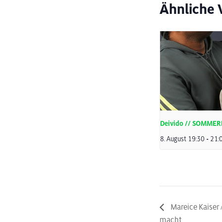
Ähnliche 
Deivido // SOMME
8. August 19:30
-
21:
Mareice Kaiser 
macht