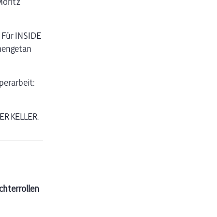
Moritz
. Für INSIDE
mengetan
perarbeit:
DER KELLER.
chterrollen