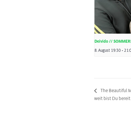
Deivido // SOMME
8. August 19:30
-
21:
The Beautiful 
weit bist Du berei