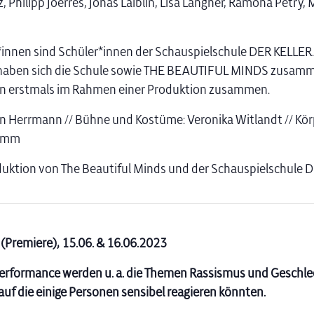
 Philipp Joerres, Jonas Laiblin, Lisa Langner, Ramona Petry, 
r*innen sind Schüler*innen der Schauspielschule DER KELLER
aben sich die Schule sowie THE BEAUTIFUL MINDS zusam
en erstmals im Rahmen einer Produktion zusammen.
an Herrmann // Bühne und Kostüme: Veronika Witlandt // Kör
lomm
uktion von The Beautiful Minds und der Schauspielschule 
(Premiere),
15.06. & 16.06.2023
Performance werden u. a. die Themen Rassismus und Geschle
auf die einige Personen sensibel reagieren könnten.