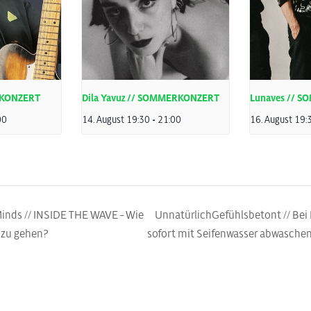
RKONZERT
Dila Yavuz // SOMMERKONZERT
Lunaves // 
00
14. August 19:30
-
21:00
16. August 19:
Minds // INSIDE THE WAVE – Wie
UnnatürlichGefühlsbetont // Bei
t zu gehen?
sofort mit Seifenwasser abwasche