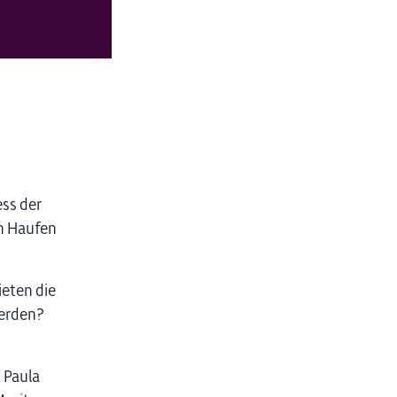
ess der
n Haufen
ieten die
werden?
, Paula