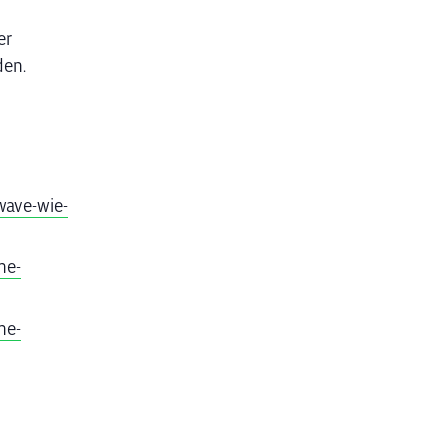
er
en.
wave-wie-
he-
he-