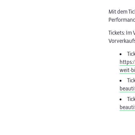
Mit dem Tick
Performanc
Tickets: Im
Vorverkauf
Tic
https:
weit-b
Tic
beauti
Tic
beauti