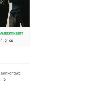
SOMMERKONZERT
30
-
21:00
 Hautkontakt
n