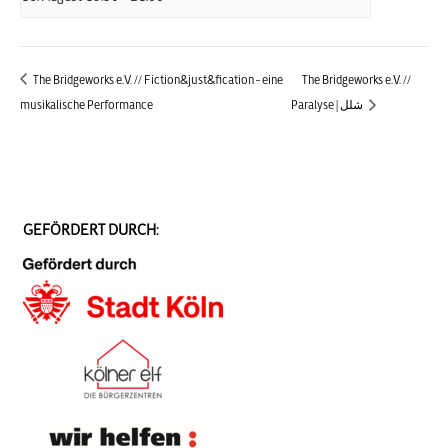
The Bridgeworks e.V. // Fiction&just&fication – eine
The Bridgeworks e.V. //
musikalische Performance
Paralyse | شلل
GEFÖRDERT DURCH: