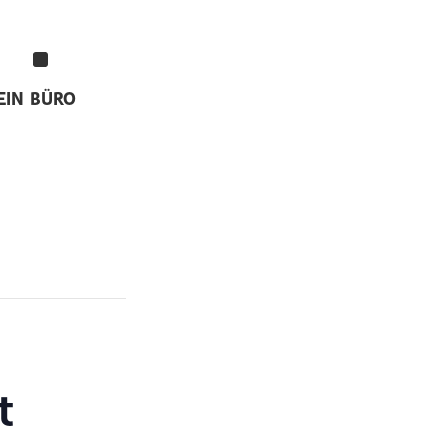
EIN
BÜRO
t