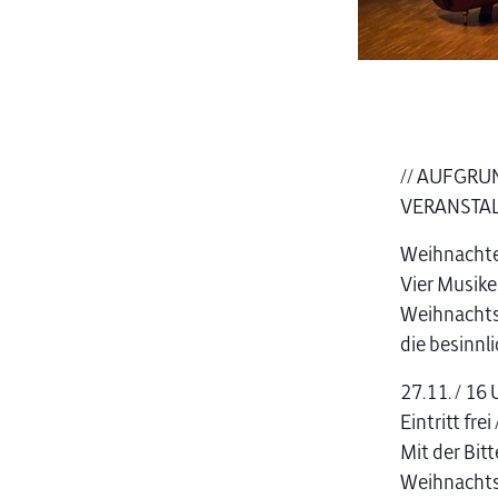
// AUFGRU
VERANSTAL
Weihnachten
Vier Musiker
Weihnachts
die besinnl
27.11. / 16
Eintritt fr
Mit der Bit
Weihnachts