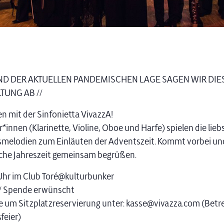
ND DER AKTUELLEN PANDEMISCHEN LAGE SAGEN WIR DIE
TUNG AB //
 mit der Sinfonietta VivazzA!
*innen (Klarinette, Violine, Oboe und Harfe) spielen die lieb
melodien zum Einläuten der Adventszeit. Kommt vorbei und
iche Jahreszeit gemeinsam begrüßen.
 Uhr im Club Toré@kulturbunker
ei / Spende erwünscht
te um Sitzplatzreservierung unter: kasse@vivazza.com (Betre
feier)