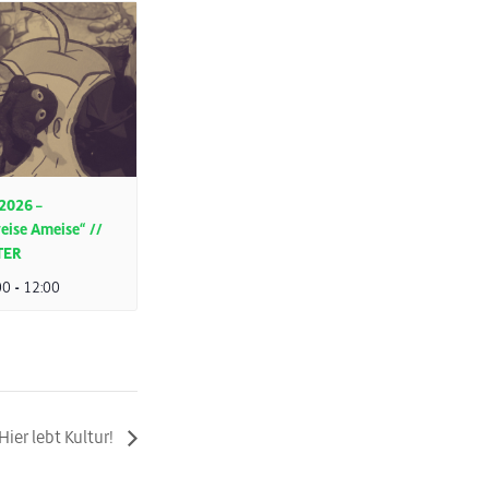
2026 –
eise Ameise“ //
TER
00
-
12:00
ier lebt Kultur!