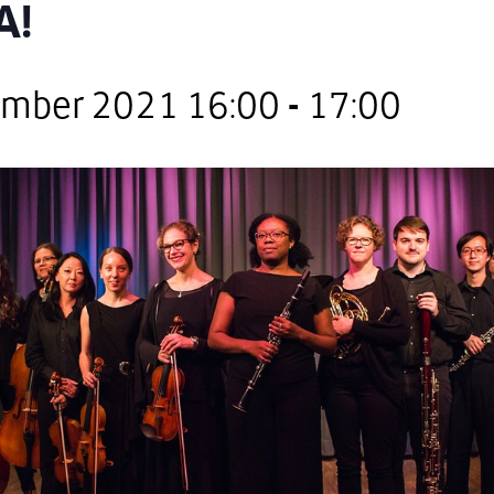
A!
ember 2021 16:00
-
17:00