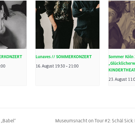
MERKONZERT
Lunaves // SOMMERKONZERT
Sommer Köln 
„Glücklicherw
:00
16. August 19:30
-
21:00
KINDERTHEA
23. August 11:
 „Babel“
Museumsnacht on Tour #2: Schäl Sick: H