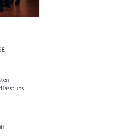
SE
sten
 lasst uns
ff: