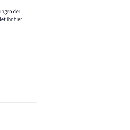
rungen der
et Ihr hier