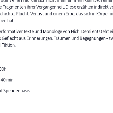
steht eine Frau, die sich nicht mehr erinnern kann. Auf einer
e Fragmenten ihrer Vergangenheit. Diese erzählen indirekt vo
chichte, Flucht, Verlust und einem Erbe, das sich in Körper 
ben hat.
erformativer Texte und Monologe von Hichi Demi entsteht e
s Geflecht aus Erinnerungen, Träumen und Begegnungen – z
 Fiktion.
.00h
. 40 min
 auf Spendenbasis