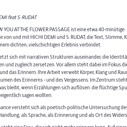
MI feat S. RUDAT
 YOU AT THE FLOWER PASSAGE ist eine etwa 40-minütige
 von und mit HICHI DEMI und S. RUDAT, die Text, Stimme, 
nem dichten, vielschichtigen Erlebnis verbindet.
setzt sich mit narrativen Strukturen auseinander, die Identit
en und zugleich zersetzen. Vor allem steht dabei im Fokus di
und das Erinnern. Ihre Arbeit verwebt Körper, Klang und Ra
men des Erinnerns – und des Vergessens. Im Zentrum steht
as bleibt, wenn Erzählungen sich auflösen: die flüchtige Spu
eigentlich sagen wollten.
ance versteht sich als poetisch-politische Untersuchung de
s Handlung, als Sprache, als Erinnerung und als Ort des Wider