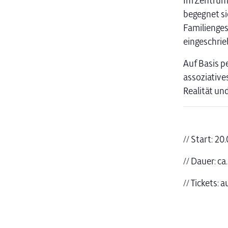
Im Zentrum 
begegnet si
Familienges
eingeschrie
Auf Basis p
assoziative
Realität und
// Start: 20
// Dauer: ca
// Tickets: