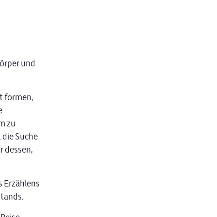
Körper und
ät formen,
e
um zu
 die Suche
r dessen,
s Erzählens
stands.