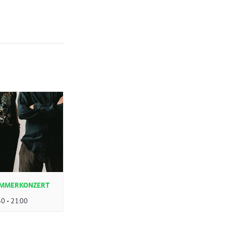
SOMMERKONZERT
30
-
21:00