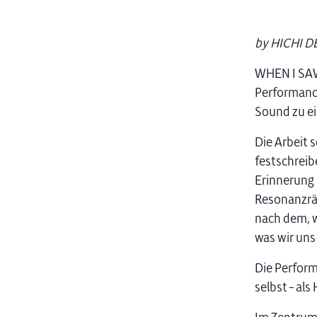
by HICHI DE
WHEN I SAW
Performance
Sound zu ei
Die Arbeit 
festschreib
Erinnerung 
Resonanzräu
nach dem, w
was wir uns 
Die Perform
selbst – al