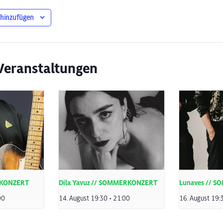
 hinzufügen
Veranstaltungen
RKONZERT
Dila Yavuz // SOMMERKONZERT
Lunaves // 
00
14. August 19:30
-
21:00
16. August 19: