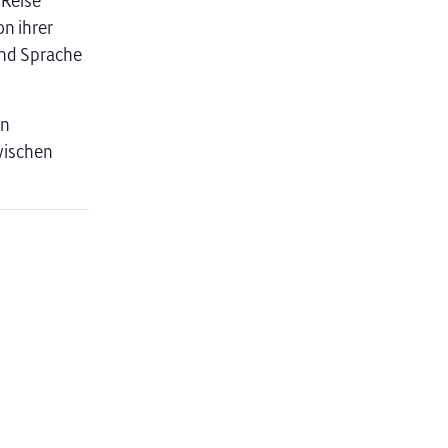
 Reise
n ihrer
und Sprache
in
wischen