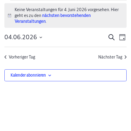
Veranstaltungen
Keine Veranstaltungen für 4. Juni 2026 vorgesehen. Hier
geht es zu den
nächsten bevorstehenden
für
Hinweis
Veranstaltungen
.
4.
04.06.2026
Verans
Ve
Suche
Tag
Juni
Datum
An
Suche
wählen.
2026
Na
Vorheriger Tag
Nächster Tag
und
Ansich
Kalender abonnieren
Naviga