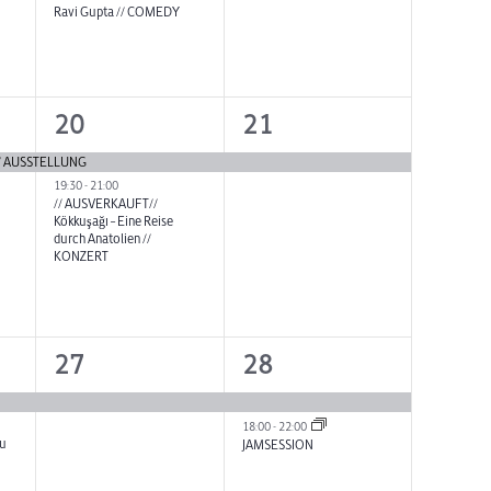
Ravi Gupta // COMEDY
2
1
20
21
ng,
Veranstaltungen,
Veranstaltung,
 // AUSSTELLUNG
19:30
-
21:00
// AUSVERKAUFT//
Kökkuşağı – Eine Reise
durch Anatolien //
KONZERT
1
2
27
28
ngen,
Veranstaltung,
Veranstaltungen,
18:00
-
22:00
u
JAMSESSION