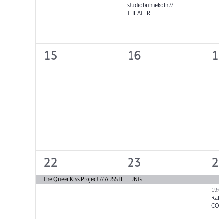
studiobühneköln //
THEATER
0
0
0
15
16
1
Veranstaltungen,
Veranstaltungen,
V
1
1
2
22
23
2
Veranstaltung,
Veranstaltung,
V
The Queer Kiss Project // AUSSTELLUNG
19
Rah
CO