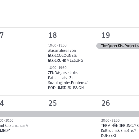
2
1
7
18
19
eranstaltungen,
Veranstaltungen,
Veranstaltu
10:00
-
11:30
The Queer Kiss Project
#lassmalesen von
lit.kid.COLOGNE &
lit.kid.RUHR // LESUNG
18:00
-
19:30
ZENDA: Jenseits des
Patriarchats – Zur
Soziologie des Friedens //
PODIUMSDISKUSSION
1
2
4
25
26
eranstaltungen,
Veranstaltung,
Veranstaltu
:00
-
20:30
20:00
-
21:30
ul Subramanian //
TERMINÄNDERUNG // B
MEDY
Kolthoum & Emp1re //
KONZERT