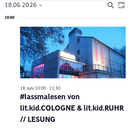
Veranstaltungen
18.06.2026
Verans
Ve
Suche
Tag
Datum
An
Suche
für
10:00
wählen.
Na
und
18.
Ansich
Juni
Naviga
2026
18. Juni 10:00
-
11:30
#lassmalesen von
lit.kid.COLOGNE & lit.kid.RUHR
// LESUNG