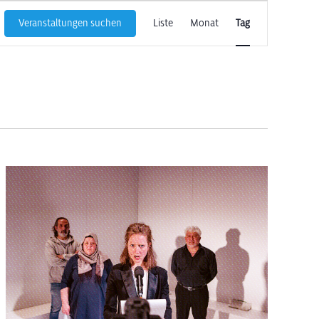
Veranstaltun
Veranstaltungen suchen
Liste
Monat
Tag
Ansichten-
Navigation