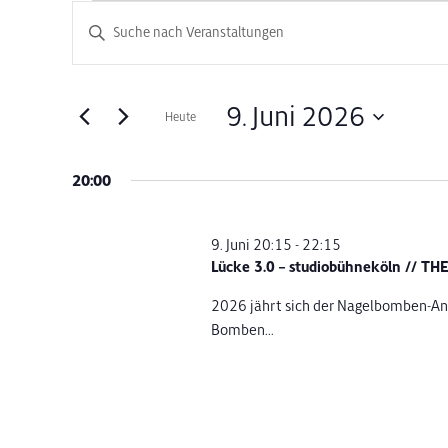
Veranstaltungen
Veranstaltungen
Bitte
Schlüsselwort
Suche
für
eingeben.
Suche
und
9. Juni 2026
Heute
9.
nach
Datum
Veranstaltungen
Ansichten,
wählen.
Schlüsselwort.
20:00
Juni
Navigation
2026
9. Juni 20:15
-
22:15
Lücke 3.0 – studiobühneköln // T
2026 jährt sich der Nagelbomben-Ans
Bomben...