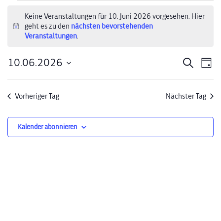
Veranstaltungen
Keine Veranstaltungen für 10. Juni 2026 vorgesehen. Hier
geht es zu den
nächsten bevorstehenden
für
Hinweis
Veranstaltungen
.
10.
10.06.2026
Verans
Ve
Suche
Tag
Juni
Datum
An
Suche
wählen.
2026
Na
Vorheriger Tag
Nächster Tag
und
Ansich
Kalender abonnieren
Naviga