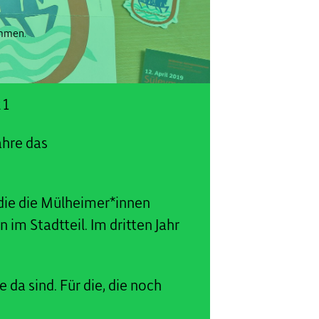
ommen.
21
ahre das
 die die Mülheimer*innen
im Stadtteil. Im dritten Jahr
 da sind. Für die, die noch