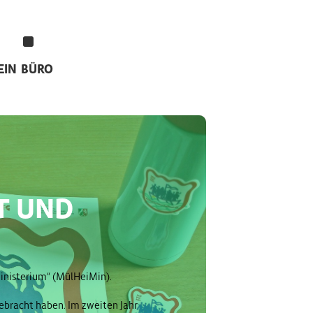
EIN
BÜRO
T UND
ministerium“ (MülHeiMin).
ebracht haben. Im zweiten Jahr