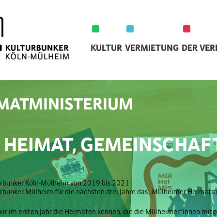
KULTUR
VERMIETUNG
DER VER
MATMINISTERIUM
 HEIMAT, GEMEINSCHAF
turbunker Köln-Mülheim von 2019 bis 2021
turbunker Mülheim für die nächsten drei Jahre das „Mülheimer Heimat
wir im ersten Jahr die Heimaten kennen, die die Mülheimer*innen mitg