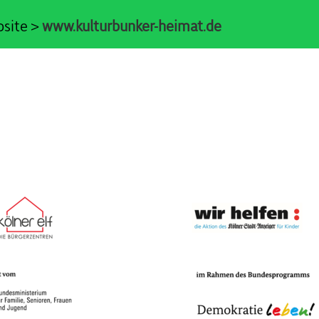
bsite >
www.kulturbunker-heimat.de