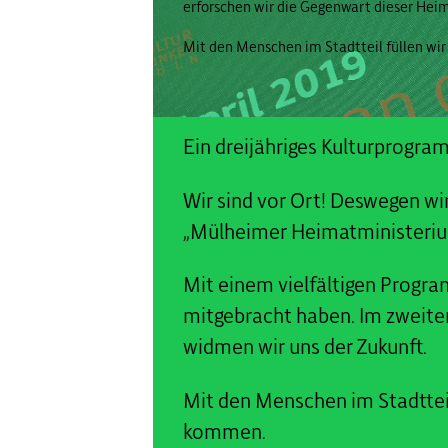
erforschen wir die Gegenwart dieser Heim
Mit den Menschen im Stadtteil füllen wir 
Ein dreijähriges Kulturprogr
Wir sind vor Ort! Deswegen wi
„Mülheimer Heimatministeriu
Mit einem vielfältigen Progra
mitgebracht haben. Im zweiten
widmen wir uns der Zukunft.
Mit den Menschen im Stadtteil 
kommen.