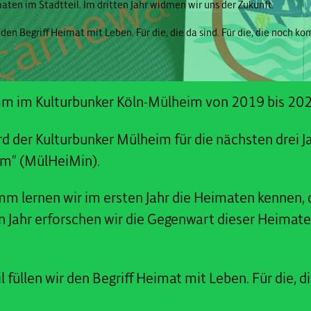
aten im Stadtteil. Im dritten Jahr widmen wir uns der Zukunft.
den Begriff Heimat mit Leben. Für die, die da sind. Für die, die noch k
amm im Kulturbunker Köln-Mülheim von 2019 bis 20
rd der Kulturbunker Mülheim für die nächsten drei J
m“ (MülHeiMin).
mm lernen wir im ersten Jahr die Heimaten kennen,
 Jahr erforschen wir die Gegenwart dieser Heimaten 
füllen wir den Begriff Heimat mit Leben. Für die, die