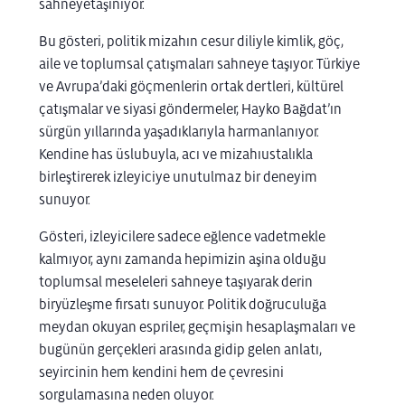
sahneye
taşınıyor
.
Bu
gösteri
,
politik
mizahın
cesur
diliyle
kimlik
,
göç
,
aile
ve
toplumsal
çatışmaları
sahneye
taşıyor
. Türkiye
ve
Avrupa’daki
göçmenlerin
ortak
dertleri
,
kültürel
çatışmalar
ve
siyasi
göndermeler
, Hayko
Bağdat’ın
sürgün
yıllarında
yaşadıklarıyla
harmanlanıyor
.
Kendine
has
üslubuyla
,
acı
ve
mizahı
ustalıkla
birleştirerek
izleyiciye
unutulmaz
bir
deneyim
sunuyor
.
Gösteri
,
izleyicilere
sadece
eğlence
vadetmekle
kalmıyor
,
aynı
zamanda
hepimizin
aşina
olduğu
toplumsal
meseleleri
sahneye
taşıyarak
derin
bir
yüzleşme
fırsatı
sunuyor
. Politik
doğruculuğa
meydan
okuyan
espriler
,
geçmişin
hesaplaşmaları
ve
bugünün
gerçekleri
arasında
gidip
gelen
anlatı
,
seyircinin
hem
kendini
hem de
çevresini
sorgulamasına
neden
oluyor
.