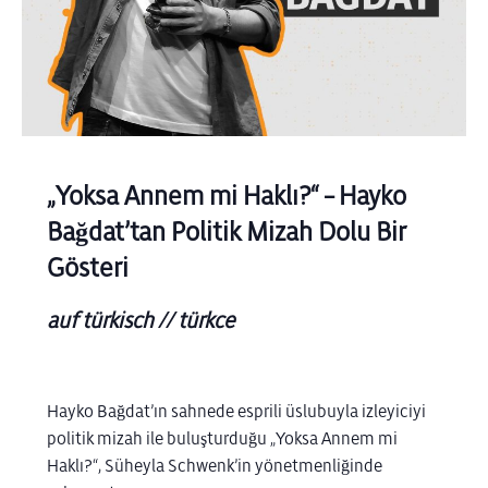
„
Yoksa
Annem
mi
Haklı
?“ – Hayko
Bağdat’tan
Politik
Mizah
Dolu
Bir
Gösteri
auf türkisch // türkce
Hayko
Bağdat’ın
sahnede
esprili
üslubuyla
izleyiciyi
politik
mizah
ile
buluşturduğu
„Yoksa Annem mi
Haklı?“, Süheyla
Schwenk’in
yönetmenliğinde