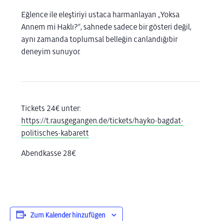
Eğlence
ile
eleştiriyi
ustaca
harmanlayan
„Yoksa
Annem mi Haklı?“,
sahnede
sadece
bir
gösteri
değil
,
aynı
zamanda
toplumsal
belleğin
canlandığı
bir
deneyim
sunuyor
.
Tickets
24
€
unter:
https://t.rausgegangen.de/tickets/hayko-bagdat-
politisches-kabarett
Abendkasse
28
€
Zum Kalender hinzufügen