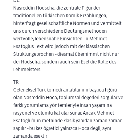
DE:
Nasreddin Hodscha, die zentrale Figur der
traditionellen türkischen Komik-Erzählungen,
hinterfragt gesellschaftliche Normen und vermittelt
uns durch verschiedene Deutungsmethoden
wertvolle, lebensnahe Einsichten. In Mehmet
Esatoğlus Text wird jedoch mit der klassischen
Struktur gebrochen – diesmal übernimmt nicht nur
der Hodscha, sondern auch sein Esel die Rolle des
Lehrmeisters.
TR:
Geleneksel Türk komedi anlatılarının başlıca figürü
olan Nasreddin Hoca, toplumsal değerleri sorgular ve
farklı yorumlama yöntemleriyle insan yaşamına
rasyonel ve olumlu katkılar sunar. Ancak Mehmet
Esatoğlu’nun metninde klasik yapıdan zaman zaman
sapılır – bu kez öğretici yalnızca Hoca değil, aynı
zamanda eşektir.