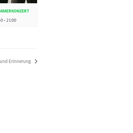
SOMMERKONZERT
30
-
21:00
 und Erinnerung