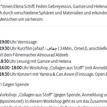
r*innen Elena Schiff, Feden Gebreyessus, Gamze und Helena
ch durch verschiedene Sphären und Materialien und erkunden
 Menschen um sie herum.
 19:00
Uhr Vernissage
 19:30
Uhr Kurzfilm Jafaaf / جفاف ( 24Min., OmeU), anschließend
it dem Filmemacher Almourad Aldeeb
18:30
Uhr Lesung mit Gamze und Helena
 16:00 -18:00
Uhr Workshop „Collagen aus Stoff“ (mit Anmel
 18:30
Uhr Konzert mit Yamīra & Can Avare (Finissage, Open 
i // Gegen Spende
orkshop: „Collagen aus Stoff“ (gegen Spende, Anmeldung u
f@posteo.net). In diesem Workshop geht es um das Zusamm