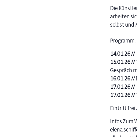
Die Künstle
arbeiten si
selbst und
Programm:
14.01.26 //
15.01.26 //
Gespräch m
16.01.26 //
17.01.26 //
17.01.26 //
Eintritt fre
Infos Zum W
elena.schif